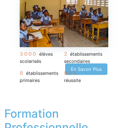
3000
2
élèves
établissements
scolarisés
secondaires
En Savoir Plus
8
90%
établissements
de taux de
primaires
réussite
Formation
Professionnelle